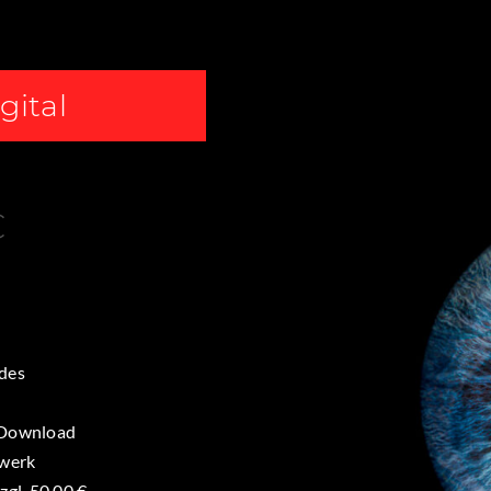
gital
€
ldes
m Download
twerk
zgl. 50,00 €