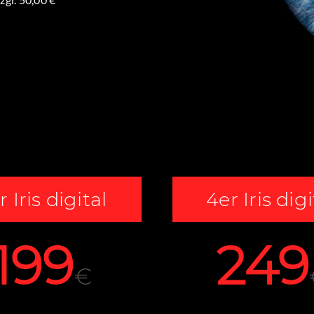
r Iris digital
4er Iris digi
199
249
€