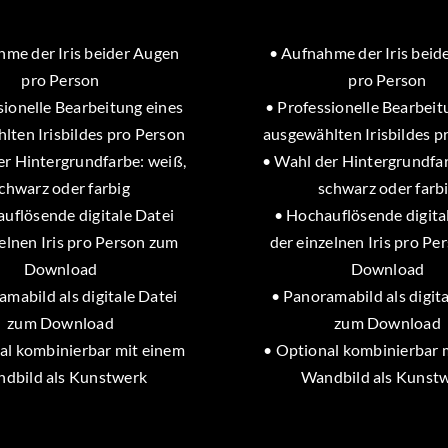
hme der Iris beider Augen
• Aufnahme der Iris beid
pro Person
pro Person
sionelle Bearbeitung eines
• Professionelle Bearbeit
lten Irisbildes pro Person
ausgewählten Irisbildes p
er Hintergrundfarbe: weiß,
• Wahl der Hintergrundfar
chwarz oder farbig
schwarz oder farb
uflösende digitale Datei
• Hochauflösende digita
elnen Iris pro Person zum
der einzelnen Iris pro P
Download
Download
amabild als digitale Datei
• Panoramabild als digita
zum Download
zum Download
al kombinierbar mit einem
• Optional kombinierbar 
dbild als Kunstwerk
Wandbild als Kunst