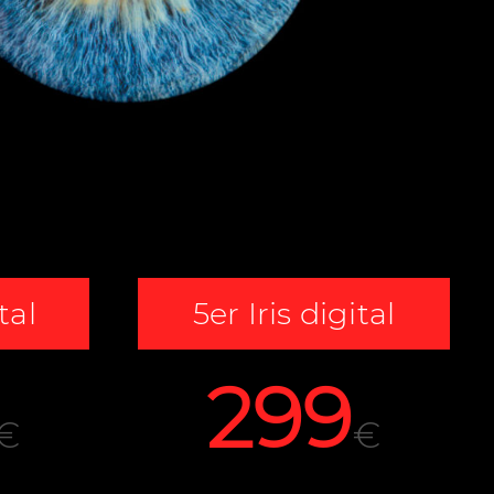
tal
5er Iris digital
299
€
€