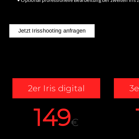
Jetzt Irisshooting anfragen
2er Iris digital
3e
149
€