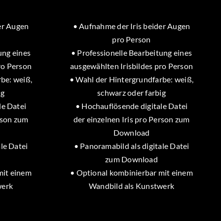
er Augen
• Aufnahme der Iris beider Augen
pro Person
ung eines
• Professionelle Bearbeitung eines
ro Person
ausgewählten Irisbildes pro Person
be: weiß,
• Wahl der Hintergrundfarbe: weiß,
ig
schwarz oder farbig
le Datei
• Hochauflösende digitale Datei
erson zum
der einzelnen Iris pro Person zum
Download
le Datei
• Panoramabild als digitale Datei
zum Download
mit einem
• Optional kombinierbar mit einem
werk
Wandbild als Kunstwerk