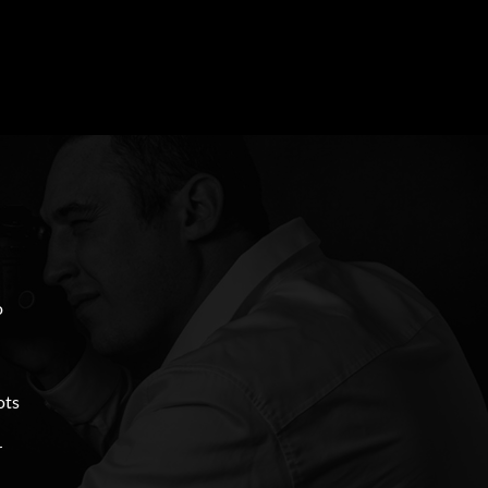
o
ots
r