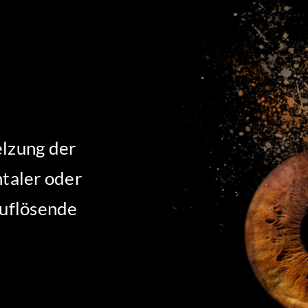
lzung der
taler oder
auflösende